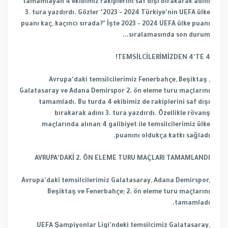
tamamlayan 4 ekibimiz rakiplerini saf dışı bırakarak adını
3. tura yazdırdı. Gözler "2023 - 2024 Türkiye'nin UEFA ülke
puanı kaç, kaçıncı sırada?" İşte 2023 - 2024 UEFA ülke puanı
sıralamasında son durum...
TEMSİLCİLERİMİZDEN 4'TE 4!
Avrupa'daki temsilcilerimiz Fenerbahçe, Beşiktaş ,
Galatasaray ve Adana Demirspor 2. ön eleme turu maçlarını
tamamladı. Bu turda 4 ekibimiz de rakiplerini saf dışı
bırakarak adını 3. tura yazdırdı. Özellikle rövanş
maçlarında alınan 4 galibiyet ile temsilcilerimiz ülke
puanını oldukça katkı sağladı.
AVRUPA'DAKİ 2. ÖN ELEME TURU MAÇLARI TAMAMLANDI
Avrupa'daki temsilcilerimiz Galatasaray, Adana Demirspor,
Beşiktaş ve Fenerbahçe; 2. ön eleme turu maçlarını
tamamladı.
UEFA Şampiyonlar Ligi'ndeki temsilcimiz Galatasaray,