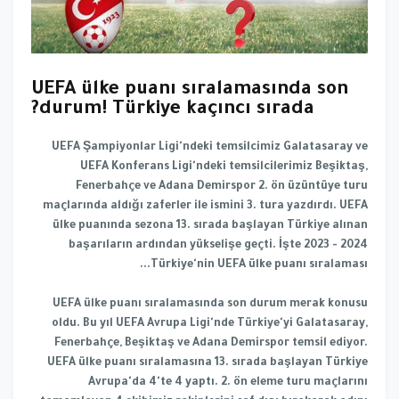
UEFA ülke puanı sıralamasında son
durum! Türkiye kaçıncı sırada?
UEFA Şampiyonlar Ligi'ndeki temsilcimiz Galatasaray ve
UEFA Konferans Ligi'ndeki temsilcilerimiz Beşiktaş,
Fenerbahçe ve Adana Demirspor 2. ön üzüntüye turu
maçlarında aldığı zaferler ile ismini 3. tura yazdırdı. UEFA
ülke puanında sezona 13. sırada başlayan Türkiye alınan
başarıların ardından yükselişe geçti. İşte 2023 - 2024
Türkiye'nin UEFA ülke puanı sıralaması...
UEFA ülke puanı sıralamasında son durum merak konusu
oldu. Bu yıl UEFA Avrupa Ligi'nde Türkiye'yi Galatasaray,
Fenerbahçe, Beşiktaş ve Adana Demirspor temsil ediyor.
UEFA ülke puanı sıralamasına 13. sırada başlayan Türkiye
Avrupa'da 4'te 4 yaptı. 2. ön eleme turu maçlarını