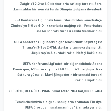
Zalgiris'i 2-2 ve 1-0'lık skorlarla saf dışı bıraktı. Sarı-
kırmızılılar bir sonraki turda Olimpia Ljubjana ile eşleşti.
UEFA Konferans Ligi'ndeki temsilcilerimizden Fenerbahçe,
Zimbru'yu 5-0 ve 4-0'lık skorlarla mağlup etti. Fenerbahçe
ise bir sonraki turdaki rakibi Maribor oldu.
UEFA Konferans Ligi'ndeki diğer temsilcimiz Beşiktaş ise
Tirana'yı 3-1 ve 2-0'lık skorlarla turnuva dışına itti.
Beşiktaş'ın 3. turdaki rakibi Neftçi Bakü oldu.
UEFA Konferans Ligi'ndeki bir diğer ekibimiz Adana
Demirspor, 1-1'in rövanşında CFR Cluj'u 2-1 mağlup etti ve
üst tura yükseldi. Mavi Şimşeklerin bir sonraki turdaki
rakibi Osijek oldu.
TÜRKİYE, UEFA ÜLKE PUANI SIRALAMASINDA KAÇINCI SIRADA?
Temsilcilerimizin aldığı bu sonuçların ardından Türkiye,
UEFA ülke puanı sıralaması'nda 12. sırada yer aldı.