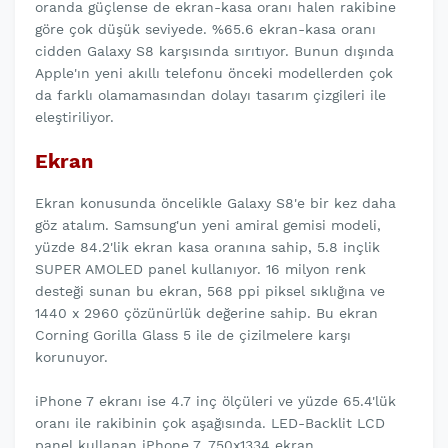
oranda güçlense de ekran-kasa oranı halen rakibine
göre çok düşük seviyede. %65.6 ekran-kasa oranı
cidden Galaxy S8 karşısında sırıtıyor. Bunun dışında
Apple'ın yeni akıllı telefonu önceki modellerden çok
da farklı olamamasından dolayı tasarım çizgileri ile
eleştiriliyor.
Ekran
Ekran konusunda öncelikle Galaxy S8'e bir kez daha
göz atalım. Samsung'un yeni amiral gemisi modeli,
yüzde 84.2'lik ekran kasa oranına sahip, 5.8 inçlik
SUPER AMOLED panel kullanıyor. 16 milyon renk
desteği sunan bu ekran, 568 ppi piksel sıklığına ve
1440 x 2960 çözünürlük değerine sahip. Bu ekran
Corning Gorilla Glass 5 ile de çizilmelere karşı
korunuyor.
iPhone 7 ekranı ise 4.7 inç ölçüleri ve yüzde 65.4'lük
oranı ile rakibinin çok aşağısında. LED-Backlit LCD
panel kullanan iPhone 7, 750x1334 ekran