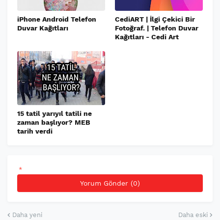
iPhone Android Telefon
CediART | İlgi Çekici Bir
Duvar Kağıtları
Fotoğraf. | Telefon Duvar
Kağıtları - Cedi Art
15 tatil yarıyıl tatili ne
zaman başlıyor? MEB
tarih verdi
*
Yorum Gönder (0)
Daha yeni
Daha eski